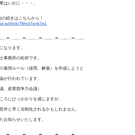
果はいかに・・・。
信の続きはこちらから！
il.jp/l/i/nk/78hrd7enk7e1
‥‥…━…‥‥…━…‥‥…━…‥‥…━…‥‥…
━…‥‥
になります。
士事務所の松村です。
の雇用ルール（採用、解雇）を作成しようと
論が行われています。
議、産業競争力会議）
ころにひっかかりを感じますが、
意外と早く法制化されるかもしれません。
たお知らせいたします。
‥‥…━…‥‥…━…‥‥…━…‥‥…━…‥‥…
━…‥‥