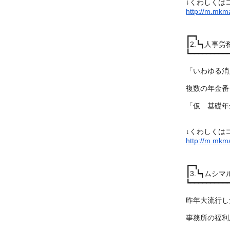
↓くわしくは
http://m.mkma
┏━┓
┃2.┗┓人
┗━━━━━━━━━
「いわゆる消
複数の年金番
「仮 基礎年
↓くわしくは
http://m.mkma
┏━┓
┃3.┗┓ムシ
┗━━━━━━━━━
昨年大流行し
事務所の福利