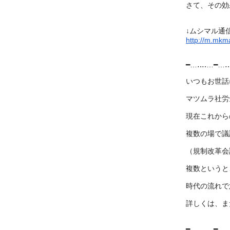
さて、その効
↓ムシマル通
http://m.mkma
━…‥‥…━…
いつもお世話
マツムラ社労
現在これから
複数の場で議
（規制改革会
複数というと
時代の流れで
詳しくは、ま
━…‥‥…━…