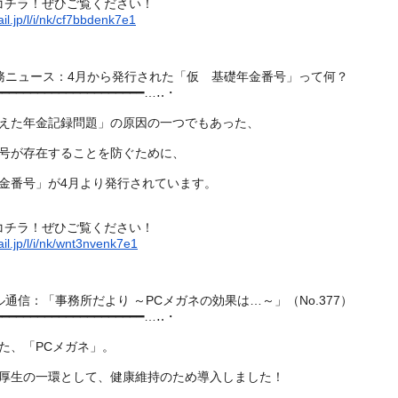
コチラ！ぜひご覧ください！
il.jp/l/i/nk/cf7bbdenk7e1
事労務ニュース：4月から発行された「仮 基礎年金番号」って何？
━━━━━━━━━━━━━━━━━━━━
━…‥・
えた年金記録問題」の原因の一つでもあった、
号が存在することを防ぐために、
金番号」が4月より発行されています。
コチラ！ぜひご覧ください！
il.jp/l/i/nk/wnt3nvenk7e1
マル通信：「事務所だより ～PCメガネの効果は…～」（No.377）
━━━━━━━━━━━━━━━━━━━━
━…‥・
た、「PCメガネ」。
厚生の一環として、健康維持のため導入しました！