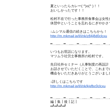
夏といったらカレー( ^)o(^ )！！
おいしかったです！！
松村不在で行った事務所食事会は女性
休憩中ということを忘れるにぎやかさでした
↓ムシマル通信の続きはこちらから！
http://m.mkmail.jp/l/i/nk/z84j8d0clcxu
━…‥‥…━…‥‥…━…‥‥…━…‥‥…━…
いつもお世話になります。
マツムラ社労士事務所の松村です。
先日社外セミナー（人事制度の再設計
お話させていただくことで、これまで
機会をいただきありがとうございまし
↓詳しくはこちらです
http://m.mkmail.jp/l/i/nk/kjsfbc0clcxu
━…‥‥…━…‥‥…━…‥‥…━…‥‥…━…
編┃集┃後┃記┃
━┛━┛━┛━┛