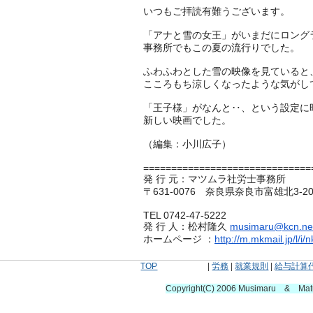
いつもご拝読有難うございます。
「アナと雪の女王」がいまだにロング
事務所でもこの夏の流行りでした。
ふわふわとした雪の映像を見ていると
こころもち涼しくなったような気がし
「王子様」がなんと‥、という設定に
新しい映画でした。
（編集：小川広子）
==============================
発 行 元：マツムラ社労士事務所
〒631-0076 奈良県奈良市富雄北3-20-
TEL 0742-47-5222
発 行 人：松村隆久
musimaru@kcn.ne
ホームページ ：
http://m.mkmail.jp/l/i
TOP
|
労務
|
就業規則
|
給与計算
Copyright(C) 2006 Musimaru & Ma