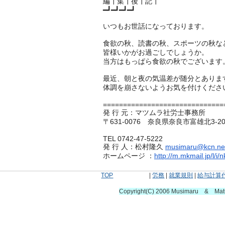
編┃集┃後┃記┃
━┛━┛━┛━┛
いつもお世話になっております。
食欲の秋、読書の秋、スポーツの秋な
皆様いかがお過ごしでしょうか。
当方はもっぱら食欲の秋でございます
最近、朝と夜の気温差が随分とありま
体調を崩さないようお気を付けくださ
==============================
発 行 元：マツムラ社労士事務所
〒631-0076 奈良県奈良市富雄北3-20-
TEL 0742-47-5222
発 行 人：松村隆久
musimaru@kcn.ne
ホームページ ：
http://m.mkmail.jp/l/i
TOP
|
労務
|
就業規則
|
給与計算
Copyright(C) 2006 Musimaru & Ma