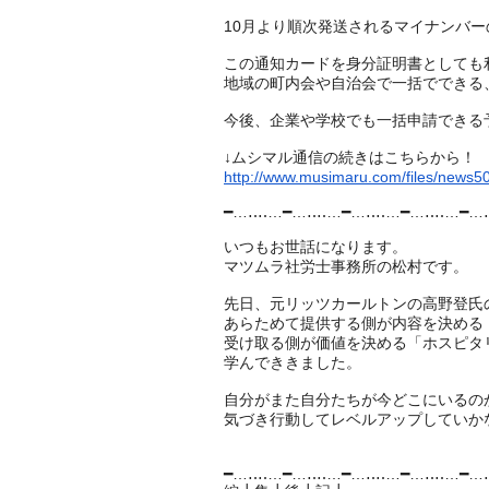
10月より順次発送されるマイナンバ
この通知カードを身分証明書としても
地域の町内会や自治会で一括でできる
今後、企業や学校でも一括申請できる
↓ムシマル通信の続きはこちらから！
http://www.musimaru.com/files/news5
━…‥‥…━…‥‥…━…‥‥…━…‥‥…━…
いつもお世話になります。
マツムラ社労士事務所の松村です。
先日、元リッツカールトンの高野登氏
あらためて提供する側が内容を決める
受け取る側が価値を決める「ホスピタ
学んでききました。
自分がまた自分たちが今どこにいるの
気づき行動してレベルアップしていか
━…‥‥…━…‥‥…━…‥‥…━…‥‥…━…