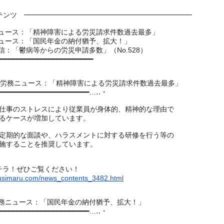
ンツ ━━━━━━━━━━━━━━━━━━━━━━━━
ニュース：「精神障害による労災請求件数過去最多」
ニュース：「国民年金の納付猶予、拡大！」
通信：「鬱病等からの労災申請多数」（No.
528）
━━━━━━━━━━━━━━━━━━━━
━━━━
人事労務ニュース：「精神障害による労災請求件数過去最多」
━━━━━━━━━━━━━━━━━━━━
━━━…‥・
仕事のストレスにより従業員が身体的、
精神的な理由で
るケースが増加しています。
定期的な面談や、
ハラスメントに対する研修を行う等の
施することを推奨しています。
チラ！ぜひご覧ください！
usimaru.com/news_contents_3482.html
人事労務ニュース：「国民年金の納付猶予、拡大！」
━━━━━━━━━━━━━━━━━━━━
━━━…‥・