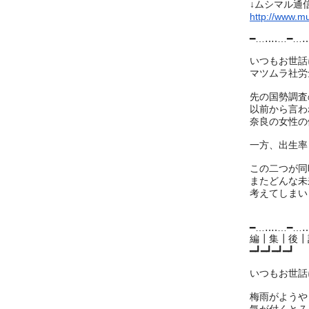
↓ムシマル通
http://www.m
━…‥‥…━…
いつもお世話
マツムラ社労
先の国勢調査
以前から言わ
奈良の女性の
一方、出生率
この二つが同
またどんな未
考えてしまい
━…‥‥…━…
編┃集┃後┃
━┛━┛━┛━┛
いつもお世話
梅雨がようや