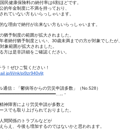
の国民健康保険料の納付率は6割ほどです。
公的年金制度に不満を持っており、
されていない方もいらっしゃいます。
的な理由で納付が出来ない方もいらっしゃいます。
の猶予制度の範囲が拡大されました。
年者納付猶予制度といい、
30歳未満までの方が対象でしたが、
で対象範囲が拡大されました。
る方は是非詳細をご確認ください。
チラ！ぜひご覧ください！
l.jp/l/i/nk/pi9zr940vljt
シマル通信：「鬱病等からの労災申請多数」（No.
528）
━━━━━━━━━━━━━━━━━━━━
━━━…‥・
精神障害により労災申請が多数と
ースでも取り上げられておりました。
人間関係のトラブルなどが
えらえ、今後も増加するのではないかと思われます。