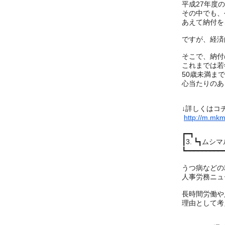
平成27年度
その中でも、
あえて納付を
ですが、経済
そこで、納付
これまでは若
50歳未満ま
心当たりのあ
↓詳しくはコ
http://m.mkmai
┏━┓
┃3. ┗┓ム
┗━━━━━━━━━
うつ病などの
人事労務ニュ
長時間労働や
理由として考