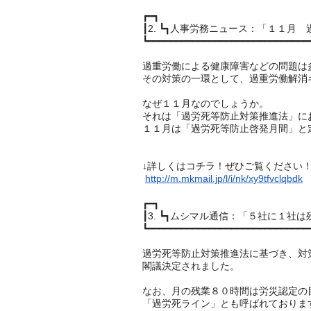
┏━┓
┃2. ┗┓人事労務ニュース：「１１月
┗━━━━━━━━━━━━━━━━━━━━━━━━━━━━━
過重労働による健康障害などの問題は
その対策の一環として、
過重労働解消
なぜ１１月なのでしょうか。
それは「過労死等防止対策推進法」に
１１月は「過労死等防止啓発月間」
と
↓詳しくはコチラ！ぜひご覧ください
http://m.mkmail.jp/l/i/nk/xy9tfvclqbdk
┏━┓
┃3. ┗┓ムシマル通信：「５社に１社は
┗━━━━━━━━━━━━━━━━━━━━━━━━━━━━━
過労死等防止対策推進法に基づき、対
閣議決定されました。
なお、月の残業８０時間は労災認定の
「過労死ライン」とも呼ばれておりま