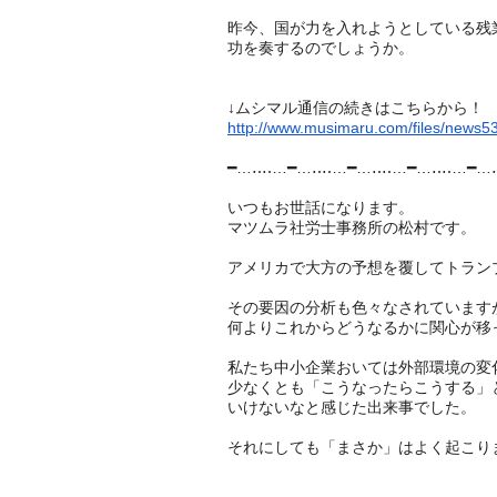
昨今、国が力を入れようとしている残
功を奏するのでしょうか。
↓ムシマル通信の続きはこちらから！
http://www.musimaru.com/files/news5
━…‥‥…━…‥‥…━…‥‥…━…‥‥…━…
いつもお世話になります。
マツムラ社労士事務所の松村です。
アメリカで大方の予想を覆してトラン
その要因の分析も色々なされています
何よりこれからどうなるかに関心が移
私たち中小企業おいては外部環境の変
少なくとも「こうなったらこうする」
いけないなと感じた出来事でした。
それにしても「まさか」はよく起こり