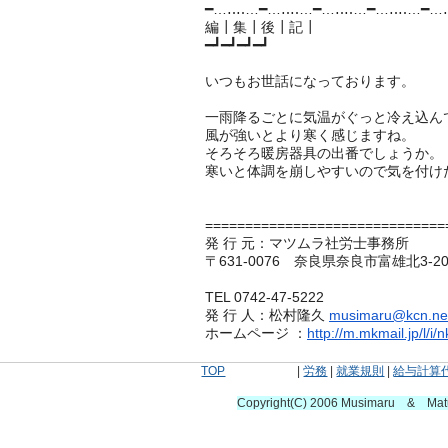
━…‥‥…━…‥‥…━…‥‥…━…‥‥…━…
編┃集┃後┃記┃
━┛━┛━┛━┛
いつもお世話になっております。
一雨降るごとに気温がぐっと冷え込ん
風が強いとより寒く感じますね。
そろそろ暖房器具の出番でしょうか。
寒いと体調を崩しやすいので気を付け
==============================
発 行 元：マツムラ社労士事務所
〒631-0076 奈良県奈良市富雄北3-20-
TEL 0742-47-5222
発 行 人：松村隆久
musimaru@kcn.ne
ホームページ ：
http://m.mkmail.jp/l/i
TOP
|
労務
|
就業規則
|
給与計算
Copyright(C) 2006 Musimaru & Ma