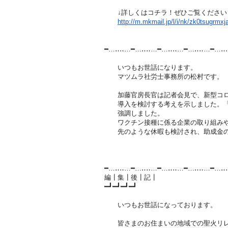
↓詳しくはコチラ！ぜひご覧ください
http://m.mkmail.jp/l/i/nk/zk0tsugrmxj
━…‥‥…━…‥‥…━…‥‥…━…‥‥…━…‥
いつもお世話になります。
マツムラ社労士事務所の松村です。
加藤官房長官は記者会見で、新型コロ
導入を検討する考えを示しました。「
強調しました。
ワクチン接種に係る企業の取り組みや
先のような休暇も検討され、助成金の
━…‥‥…━…‥‥…━…‥‥…━…‥‥…━…‥
編┃集┃後┃記┃
━┛━┛━┛━┛
いつもお世話になっております。
皆さまのお住まいの地域での聖火リレ