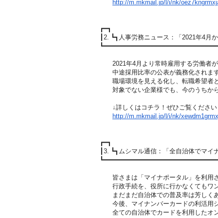
http://m.mkmail.jp/l/i/nk/oez7kngrmxj
┏━┓
┃2. ┗┓人事労務ニュース：「2021年4
┗━━━━━━━━━━━━━━━━━━━━━━━━━━━━━
2021年4月より常時雇用する労働者が
中途採用比率の公表が義務化されま
職場環境を見える化し、転職希望者と
対象でない企業様でも、今のうちから
↓詳しくはコチラ！ぜひご覧ください
http://m.mkmail.jp/l/i/nk/xewdm1grmx
┏━┓
┃3. ┗┓ムシマル通信：「全自治体でマ
┗━━━━━━━━━━━━━━━━━━━━━━━━━━━━━
皆さまは「マイナポータル」を利用さ
行政手続を、役所に行かなくてもワン
まだまだ自治体での普及率は芳しくあ
今後、マイナンバーカードの利活用シ
全ての自治体でカードを利用したオン