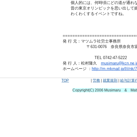
個人的には、何時頃にどの道が通れな
昔の東京オリンピックを思い出して嬉
わくわくするイベントですね。
==============================
発 行 元：マツムラ社労士事務所
〒631-0076 奈良県奈良市富雄北3-
TEL 0742-47-5222
発 行 人：松村隆久
musimaru@kcn.ne.j
ホームページ ：
http://m.mkmail.jp/l/i/n
TOP
|
労務
|
就業規則
|
給与計算
Copyright(C) 2006 Musimaru & Ma