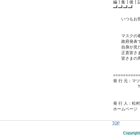
編┃集┃後┃
━┛━┛━┛━┛
いつもお世
マスクの着
政府発表では
自身が見た
正直皆さまま
皆さまの周
==========
発 行 元：マ
〒631-00
TEL 07
発 行 人：
ホームページ 
TOP
Copyrigh