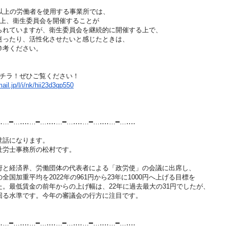
上の労働者を使用する事業所では、
、衛生委員会を開催することが
ていますが、衛生委員会を継続的に開催する上で、
たり、活性化させたいと感じたときは、
考ください。
チラ！ぜひご覧ください！
il.jp/l/i/nk/hii2
3d3qp550
‥…━…‥‥…━…‥‥…━…‥‥…━…‥‥…
━…‥‥
話になります。
労士事務所の松村です。
経済界、労働団体の代表者による「政労使」の会議に
出席し、
加重平均を2022年の961円から23年に10
00円へ上げる目標を
最低賃金の前年からの上げ幅は、22年に過去最大の
31円でしたが、
水準です。今年の審議会の行方に注目です。
‥…━…‥‥…━…‥‥…━…‥‥…━…‥‥…
━…‥‥