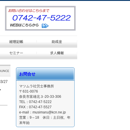
お問合せ
3/27
マツムラ社労士事務所
・
〒631-0076
奈良市富雄北３-20-33-306
TEL：0742-47-5222
FAX：0742-47-5527
e-mail：musimaru@kcn.ne.jp
営業：9～18 休日：土日祝、年
末年始