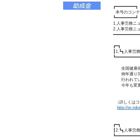
┏━━━━━━━━┓
本号のコンテ
┗━━━━━━━━┛
1.人事労務ニ
2.人事労務
━━━━━━━━━━
┏━┓
┃1.┗┓人事
┗━━━━━━━━━
全国健康保険
例年通り3月
行われてい
今年も変更が
↓詳しくはコ
http://m.mkm
┏━┓
┃2.┗┓人事
┗━━━━━━━━━