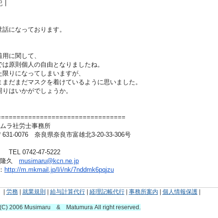
記┃
話になっております。
用に関して、
原則個人の自由となりましたね。
限りになってしまいますが、
だまだマスクを着けているように思いました。
りはいかがでしょうか。
====================
=============
ツムラ社労士事務所
76 奈良県奈良市富雄北3-20-33-306号
42-47-5222
松村隆久
musimaru@kcn.ne.jp
：
http://m.mkmail.jp/l/i/nk/7nd
dmk6pqjzu
|
労務
|
就業規則
|
給与計算代行
|
経理記帳代行
|
事務所案内
|
個人情報保護
t(C) 2006 Musimaru & Matumura
All right reserved.