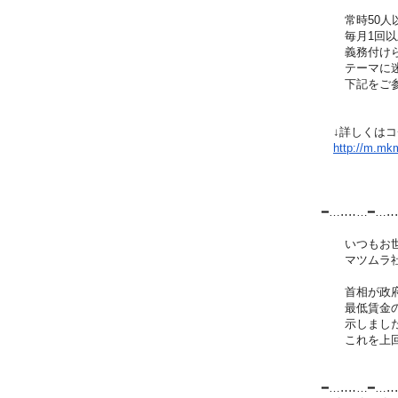
常時50人以
毎月1回以上
義務付けられ
テーマに迷っ
下記をご参
↓詳しくはコ
http://m.mkma
━…‥‥…━…‥
いつもお世
マツムラ社
首相が政府と
最低賃金の全国
示しました。
これを上回る
━…‥‥…━…‥