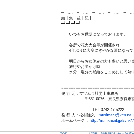
━…‥‥…━…‥‥…━…‥‥…━…‥‥…━…‥
編┃集┃後┃記┃
━┛━┛━┛━┛
いつもお世話になっております。
各所で花火大会等が開催され
4年ぶりに大変にぎやかな夏になって
明日からお盆休みの方も多いと思い
旅行やお出かけ時
水分・塩分の補給をこまめにして熱中
==============================
発 行 元：マツムラ社労士事務所
〒631-0076 奈良県奈良市富雄北3-
TEL 0742-47-5222
発 行 人：松村隆久
musimaru@kcn.ne.j
ホームページ ：
http://m.mkmail.jp/l/i/nk/
TOP
|
労務
|
就業規則
|
給与計算