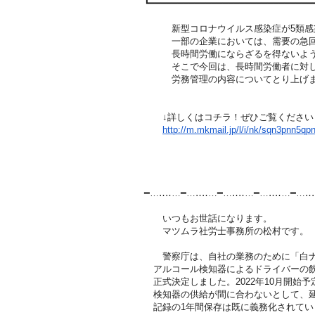
┗━━━━━━━━━━━━━━━━━━━━━━━━━━━━━
新型コロナウイルス感染症が5類感
一部の企業においては、需要の急回
長時間労働にならざるを得ないよう
そこで今回は、長時間労働者に対し
労務管理の内容についてとり上げま
↓詳しくはコチラ！ぜひご覧ください
http://m.mkmail.jp/l/i/nk/sqn3
pnn5qp
━…‥‥…━…‥‥…━…‥‥…━…‥‥…━…‥
いつもお世話になります。
マツムラ社労士事務所の松村です。
警察庁は、自社の業務のために「白ナ
アルコール検知器によるドライバーの飲
正式決定しました。2022年10月開始
検知器の供給が間に合わないとして、延
記録の1年間保存は既に義務化されてい