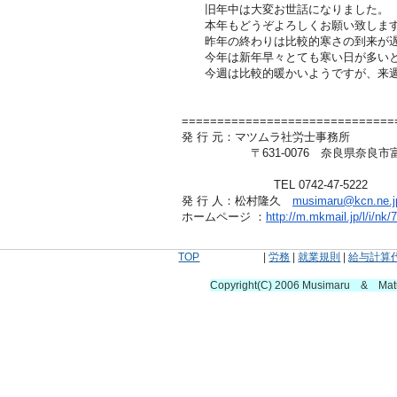
旧年中は大変お世話になりました。
本年もどうぞよろしくお願い致しま
昨年の終わりは比較的寒さの到来が遅
今年は新年早々とても寒い日が多いと
今週は比較的暖かいようですが、来週
==============================
発 行 元：マツムラ社労士事務所
〒631-0076 奈良県奈良市富雄北3-
TEL 0742-47-5222
発 行 人：松村隆久
musimaru@kcn.ne.j
ホームページ ：
http://m.mkmail.jp/l/i/nk/
TOP
|
労務
|
就業規則
|
給与計算
Copyright(C) 2006 Musimaru & Ma