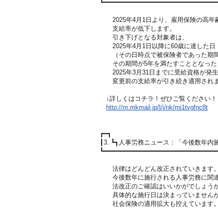
┗━━━━━━━━━━━━━━━━━━━━━━━━━━━━━
2025年4月1日より、雇用保険の高年
支給率が低下します。
引き下げとなる対象者は、
2025年4月1日以降に60歳に達した日
（その日時点で被保険者であった期間
その期間が5年を満たすこととなった日
2025年3月31日までに受給資格が発
変更前の支給率が引き続き適用され
↓詳しくはコチラ！ぜひご覧ください！
http://m.mkmail.jp/l/i/nk/rni1
tvgfnc8t
┏━┓
┃3. ┗┓人事労務ニュース：「今後数年
┗━━━━━━━━━━━━━━━━━━━━━━━━━━━━━
法律はどんどん改正されていきます
今後数年に施行される人事労務に関連
法改正のご確認はいいかがでしょう
具体的な施行日は決まっていません
社会保険の適用拡大も控えています。