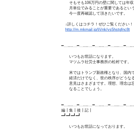
そもそも106万円の壁に関しては年収
月単位でみることが重要であるとい
今一度再確認して頂きたいです。
↓詳しくはコチラ！ぜひご覧ください！
http://m.mkmail.jp/l/i/nk/vs5h
stgfnc8t
━…‥‥…━…‥‥…━…‥‥…━…‥‥…━…‥
いつもお世話になります。
マツムラ社労士事務所の松村です。
米ではトランプ新政権となり、国内で
経済だけでなく、世の秩序がどうなる
意見はさまざまです。理想、理念は忘
なることでしょう。
━…‥‥…━…‥‥…━…‥‥…━…‥‥…━…‥
編┃集┃後┃記┃
━┛━┛━┛━┛
いつもお世話になっております。