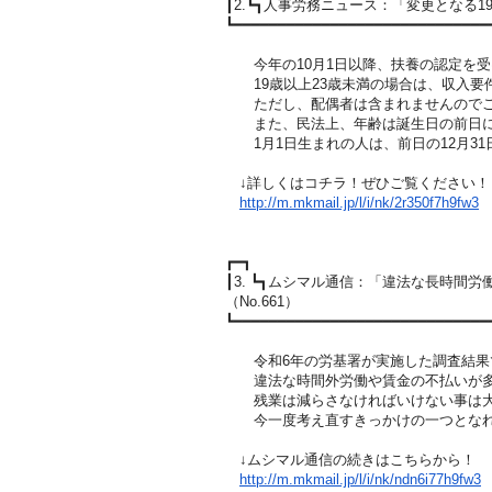
┃2.┗┓人事労務ニュース：「変更となる1
┗━━━━━━━━━━━━━━━━━━━━━━━━━━━━━
今年の10月1日以降、扶養の認定を受
19歳以上23歳未満の場合は、収入要件が
ただし、配偶者は含まれませんのでご
また、民法上、年齢は誕生日の前日に
1月1日生まれの人は、前日の12月31
↓詳しくはコチラ！ぜひご覧ください！
http://m.mkmail.jp/l/i/nk/2r35
0f7h9fw3
┏━┓
┃3. ┗┓ムシマル通信：「違法な長時間
（No.661）
┗━━━━━━━━━━━━━━━━━━━━━━━━━━━━━
令和6年の労基署が実施した調査結果
違法な時間外労働や賃金の不払いが多
残業は減らさなければいけない事は大
今一度考え直すきっかけの一つとなれ
↓ムシマル通信の続きはこちらから！
http://m.mkmail.jp/l/i/nk/ndn6
i77h9fw3