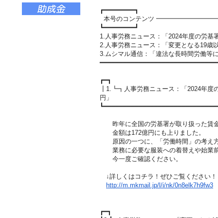
┏━━━━━━━━┓
本号のコンテンツ ━━━━━━━━━
┗━━━━━━━━┛
1.人事労務ニュース：「2024年度の労
2.人事労務ニュース：「変更となる19歳
3.ムシマル通信：「違法な長時間労働等
━━━━━━━━━━━━━━━━━━━━━━━━━━━━━━
┏━┓
┃1.┗┓人事労務ニュース：「2024年
円」
┗━━━━━━━━━━━━━━━━━━━━━━━━━━━━━
昨年に全国の労基署が取り扱った賃金不払
金額は172億円にも上りました。
原因の一つに、「労働時間」の考え方
業務に必要な服装への着替えや始業前
今一度ご確認ください。
↓詳しくはコチラ！ぜひご覧ください！
http://m.mkmail.jp/l/i/nk/0n8e
lk7h9fw3
┏━┓