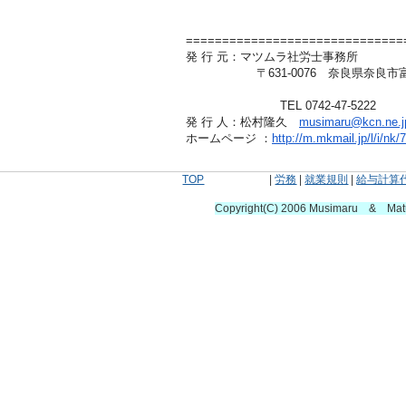
==============================
発 行 元：マツムラ社労士事務所
〒631-0076 奈良県奈良市富雄北3-
TEL 0742-47-5222
発 行 人：松村隆久
musimaru@kcn.ne.j
ホームページ ：
http://m.mkmail.jp/l/i/nk/
TOP
|
労務
|
就業規則
|
給与計算
Copyright(C) 2006 Musimaru & Ma