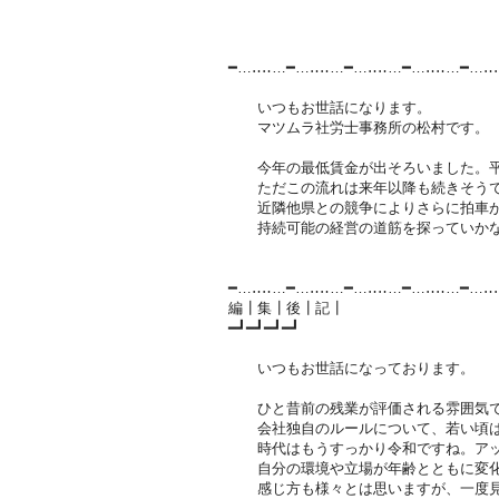
━…‥‥…━…‥‥…━…‥‥…━…‥‥…━…‥
いつもお世話になります。
マツムラ社労士事務所の松村です。
今年の最低賃金が出そろいました。平均
ただこの流れは来年以降も続きそうで
近隣他県との競争によりさらに拍車が
持続可能の経営の道筋を探っていか
━…‥‥…━…‥‥…━…‥‥…━…‥‥…━…‥
編┃集┃後┃記┃
━┛━┛━┛━┛
いつもお世話になっております。
ひと昔前の残業が評価される雰囲気で
会社独自のルールについて、若い頃は
時代はもうすっかり令和ですね。アッ
自分の環境や立場が年齢とともに変化し
感じ方も様々とは思いますが、一度見