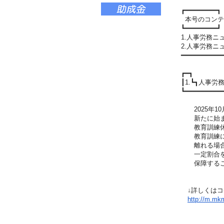
┏━━━━━━━━┓
本号のコンテ
┗━━━━━━━━┛
1.人事労務ニ
2.人事労務ニ
━━━━━━━━━━
┏━┓
┃1.┗┓人事
┗━━━━━━━━━
2025年1
新たに始ま
教育訓練休暇
教育訓練に専
離れる場合に
一定割合を支
保障するこ
↓詳しくはコ
http://m.mkm