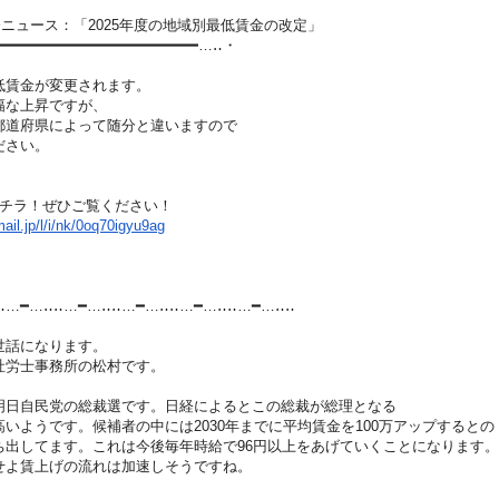
労務ニュース：「2025年度の地域別最低賃金の
改定」
━━━━━━━━━━━━━━━━━━━━
━━━…‥・
賃金が変更されます。
な上昇ですが、
府県によって随分と違いますので
さい。
チラ！ぜひご覧ください！
ail.jp/l/i/nk/0oq7
0igyu9ag
‥…━…‥‥…━…‥‥…━…‥‥…━…‥‥…
━…‥‥
話になります。
労士事務所の松村です。
自民党の総裁選です。日経によるとこの総裁が総理と
なる
ようです。候補者の中には2030年までに平均賃金
を100万アップするとの
してます。これは今後毎年時給で96円以上をあげて
いくことになります。
よ賃上げの流れは加速しそうですね。