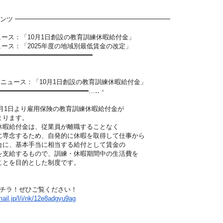
ンツ ━━━━━━━━━━━━━━━━━━━━━━━━
ュース：「10月1日創設の教育訓練休暇給付金」
ュース：「2025年度の地域別最低賃金の改定」
━━━━━━━━━━━━━━━━━━━━
━━━━
労務ニュース：「10月1日創設の教育訓練休暇給
付金」
━━━━━━━━━━━━━━━━━━━━
━━━…‥・
0月1日より雇用保険の教育訓練休暇給付金が
ります。
給付金は、従業員が離職することなく
念するため、自発的に休暇を取得して仕事から
、基本手当に相当する給付として賃金の
給するもので、訓練・休暇期間中の生活費を
とを目的とした制度です。
チラ！ぜひご覧ください！
ail.jp/l/i/nk/12e8
adgyu9ag