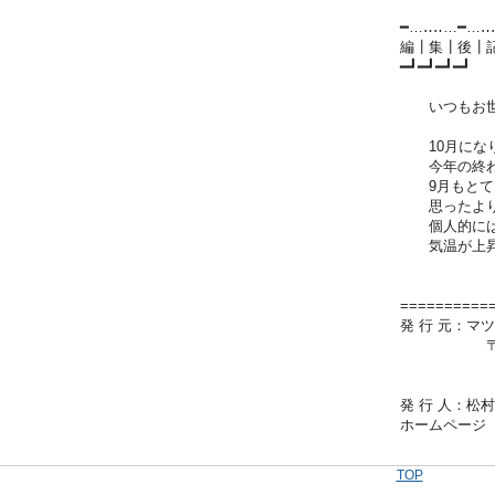
━…‥‥…━…‥
編┃集┃後┃
━┛━┛━┛━┛
いつもお世
10月になり
今年の終わ
9月もとても
思ったよりは
個人的には感
気温が上昇
==========
発 行 元：マ
〒631-00
TEL 07
発 行 人：
ホームページ 
TOP