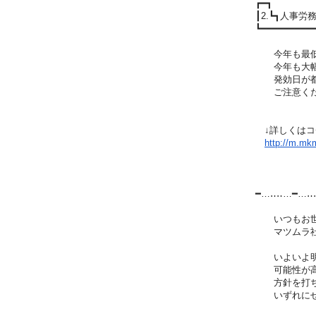
┏━┓
┃2.┗┓人事
┗━━━━━━━━━
今年も最低
今年も大幅
発効日が都道
ご注意くだ
↓詳しくはコ
http://m.mkm
━…‥‥…━…‥
いつもお世
マツムラ社
いよいよ明日
可能性が高い
方針を打ち出
いずれにせ