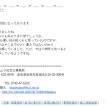
‥…━…‥‥…━…‥‥…━…‥‥…━…‥‥…
━…‥‥
記┃
話になっております。
ましたね。
りもみえてきた頃でしょうか。
暑い日が続くかと思っていたのですが、
そこまでひどい暑さではないのかと
じていました。ただ、やはり例年と比べると
しているようですね。
====================
=============
ツムラ社労士事務所
76 奈良県奈良市富雄北3-20-33-306号
42-47-5222
松村隆久
musimaru@kcn.ne.jp
：
http://m.mkmail.jp/l/i/nk/7nd
dmk6pqjzu
|
労務
|
就業規則
|
給与計算代行
|
経理記帳代行
|
事務所案内
|
個人情報保護