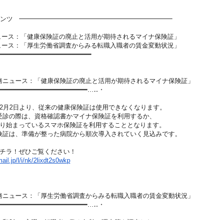
ンツ ━━━━━━━━━━━━━━━━━━━━━━━━
ニュース：「健康保険証の廃止と活用が期待されるマ
イナ保険証」
ニュース：「厚生労働省調査からみる転職入職者の賃
金変動状況」
━━━━━━━━━━━━━━━━━━━━
━━━━
事労務ニュース：「健康保険証の廃止と活用が期待されるマ
イナ保険証」
━━━━━━━━━━━━━━━━━━━━
━━━…‥・
月2日より、従来の健康保険証は使用できなくなりま
す。
の際は、資格確認書かマイナ保険証を利用するか、
始まっているスマホ保険証を利用することとなります
。
は、準備が整った病院から順次導入されていく見込み
です。
チラ！ぜひご覧ください！
il.jp/l/i/nk/2lix
dt2s0wkp
事労務ニュース：「厚生労働省調査からみる転職入職者の賃
金変動状況」
━━━━━━━━━━━━━━━━━━━━
━━━…‥・