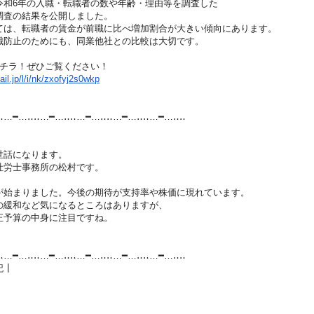
6年の入職・転職者の数や年齢・理由等を調査した
査の結果を公開しました。
、転職者の賃金が前職に比べ増加割合が大きい傾向に
あります。
止のためにも、同業他社との比較は大切です。
チラ！ぜひご覧ください！
l.jp/l/i/nk/zxof
yj2s0wkp
‥…━…‥‥…━…‥‥…━…‥‥…━…‥‥…
━…‥‥
話になります。
労士事務所の松村です。
まりました。今後の期待が支持率や株価に現れていま
す。
和など気になるところはありますが、
予算の中身に注目ですね。
‥…━…‥‥…━…‥‥…━…‥‥…━…‥‥…
━…‥‥
記┃