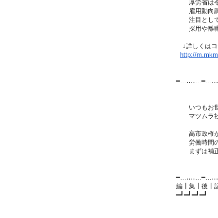
厚労省は令和
雇用動向調
注目としては
採用や離職防
↓詳しくはコ
http://m.mkmai
━…‥‥…━…‥
いつもお世
マツムラ社
高市政権が始
労働時間の緩
まずは補正
━…‥‥…━…‥
編┃集┃後┃
━┛━┛━┛━┛